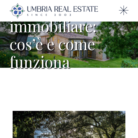
Pertinenza
immobiliare:
cos’è e come
funziona
HOME
PERTINENZA
IMMOBILIARE: COS’È E COME
FUNZIONA