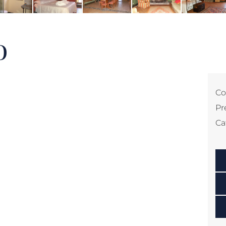
o
Co
Pr
Ca