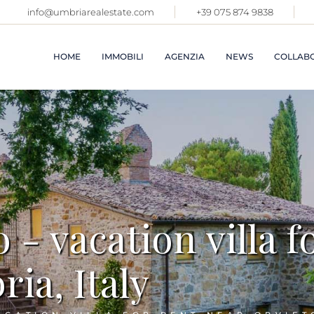
info@umbriarealestate.com
+39 075 874 9838
APPAR
BORGHI
HOME
IMMOBILI
AGENZIA
NEWS
COLLABO
VILLE 
IMMOBI
TOSCA
PROPRI
APPARTAMENTI IN
CHI SIAMO
ALTRE 
BORGHI E CASTELLI
D'ITAL
SERVIZI DI
VILLE E CASALI
VENDITA
LOCAL
COMME
IMMOBILI IN
SERVIZI DI
TOSCANA
AFFITTO
AFFITT
VACAN
PROPRIETÀ IN
o - vacation villa f
ALTRE REGIONI
ULTIMI
D'ITALIA
VENDU
LOCALI
ia, Italy
COMMERCIALI
VEDI T
AFFITTI CASE
VACANZE