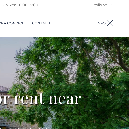
Lun-Ven 10:00 19:00
Italiano
TAMENTI IN
CHI SIAMO
English
 E CASTELLI
SERVIZI DI
RA CON NOI
CONTATTI
INFO
E CASALI
VENDITA
LI IN
SERVIZI DI
NA
AFFITTO
ETÀ IN
REGIONI
IA
I
RCIALI
I CASE
ZE
or rent near
 ARRIVI
TI
UTTI