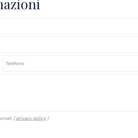
mazioni
onali. [
privacy policy
]